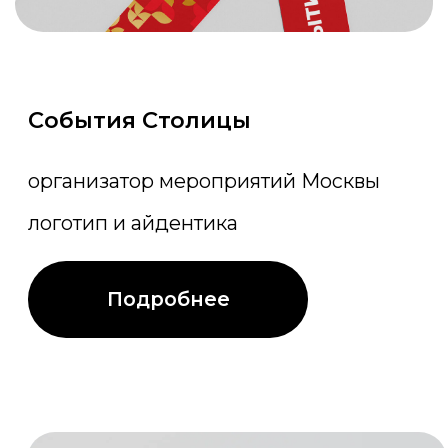
АГМА+