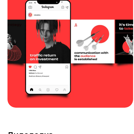
Особое Мнение
организатор квизов в Мурманске
логотип и айдентика
Подробнее