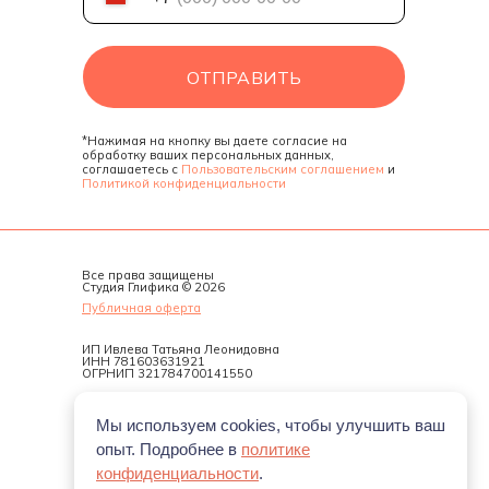
ОТПРАВИТЬ
*Нажимая на кнопку вы даете согласие на
обработку ваших персональных данных,
соглашаетесь с
Пользовательским соглашением
и
Политикой конфиденциальности
Все права защищены
Студия Глифика © 2026
Публичная оферта
ИП Ивлева Татьяна Леонидовна
ИНН 781603631921
ОГРНИП 321784700141550
Регистрационный номер
Мы используем cookies, чтобы улучшить ваш
разрешения на обработку
персональных данных:
опыт. Подробнее в
политике
133603/78 от 06.06.2025.
конфиденциальности
.